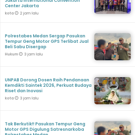
Jakarta International Convention
Center Jakarta
2 jam lalu
kota
Polrestabes Medan Sergap Pasukan
Tempur Geng Motor GPS Terlibat Jual
Beli Sabu Disergap
3 jam lalu
Hukum
UNPAB Dorong Dosen Raih Pendanaan
Kemdikti Saintek 2026, Perkuat Budaya
Riset dan Inovasi
3 jam lalu
kota
Tak Berkutik!! Pasukan Tempur Geng
Motor GPS Digulung Satresnarkoba
Polrestabes Medan