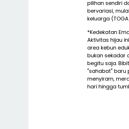
pilihan sendiri
bervariasi, mul
keluarga (TOGA)
*Kedekatan Emo
Aktivitas hijau 
area kebun eduk
bukan sekadar 
begitu saja. Bi
"sahabat" baru
menyiram, mer
hari hingga tum