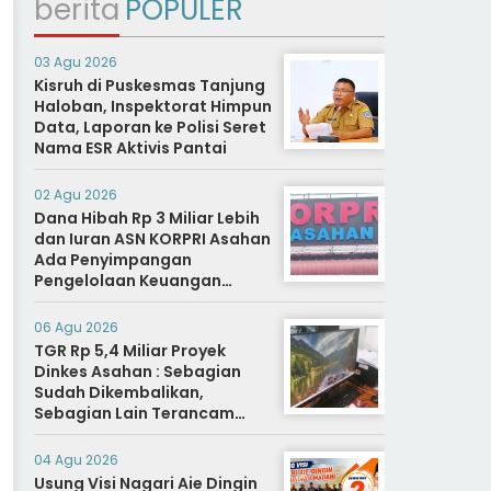
berita
POPULER
03 Agu 2026
Kisruh di Puskesmas Tanjung
Haloban, Inspektorat Himpun
Data, Laporan ke Polisi Seret
Nama ESR Aktivis Pantai
02 Agu 2026
Dana Hibah Rp 3 Miliar Lebih
dan Iuran ASN KORPRI Asahan
Ada Penyimpangan
Pengelolaan Keuangan
Dipertanyakan, Aparat
Diminta Segera Usut
06 Agu 2026
TGR Rp 5,4 Miliar Proyek
Dinkes Asahan : Sebagian
Sudah Dikembalikan,
Sebagian Lain Terancam
Sanksi Hukuman Berat
04 Agu 2026
Usung Visi Nagari Aie Dingin