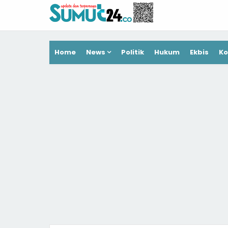
Home
News
Politik
Hukum
Ekbis
Ko