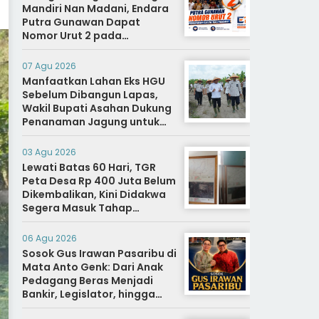
Mandiri Nan Madani, Endara
Putra Gunawan Dapat
Nomor Urut 2 pada
Penetapan Calon Wali
Nagari.
07 Agu 2026
Manfaatkan Lahan Eks HGU
Sebelum Dibangun Lapas,
Wakil Bupati Asahan Dukung
Penanaman Jagung untuk
Ketahanan Pangan dan Bekal
Hidup Warga Binaan
03 Agu 2026
Lewati Batas 60 Hari, TGR
Peta Desa Rp 400 Juta Belum
Dikembalikan, Kini Didakwa
Segera Masuk Tahap
Penyidikan
06 Agu 2026
Sosok Gus Irawan Pasaribu di
Mata Anto Genk: Dari Anak
Pedagang Beras Menjadi
Bankir, Legislator, hingga
Bupati Tapanuli Selatan