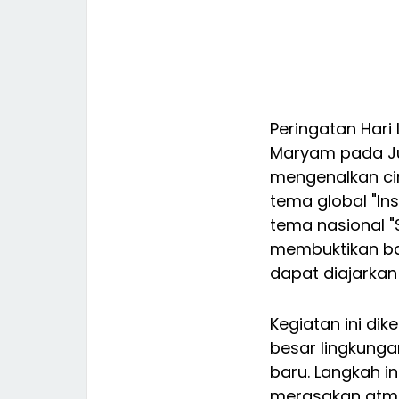
Peringatan Hari 
Maryam pada J
mengenalkan cin
tema global "Ins
tema nasional "S
membuktikan ba
dapat diajarkan
Kegiatan ini dik
besar lingkunga
baru. Langkah i
merasakan atmo