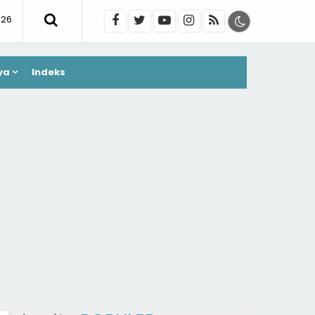
026
ya
Indeks