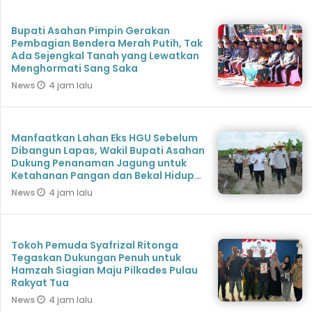
Bupati Asahan Pimpin Gerakan
Pembagian Bendera Merah Putih, Tak
Ada Sejengkal Tanah yang Lewatkan
Menghormati Sang Saka
4 jam lalu
News
Manfaatkan Lahan Eks HGU Sebelum
Dibangun Lapas, Wakil Bupati Asahan
Dukung Penanaman Jagung untuk
Ketahanan Pangan dan Bekal Hidup
Warga Binaan
4 jam lalu
News
Tokoh Pemuda Syafrizal Ritonga
Tegaskan Dukungan Penuh untuk
Hamzah Siagian Maju Pilkades Pulau
Rakyat Tua
4 jam lalu
News