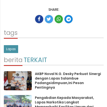
SHARE:
tags
Lapas
berita
TERKAIT
AKBP Noval N.G. Desky Perkuat Sinergi
dengan Lapas Salambue
Padangsidimpuan,Ini Pesan
Pentingnya
Pengabdian Kepada Masyarakat,
Lapas Narkotika Langkat
Memperbaiki Fasilitas Umum dari