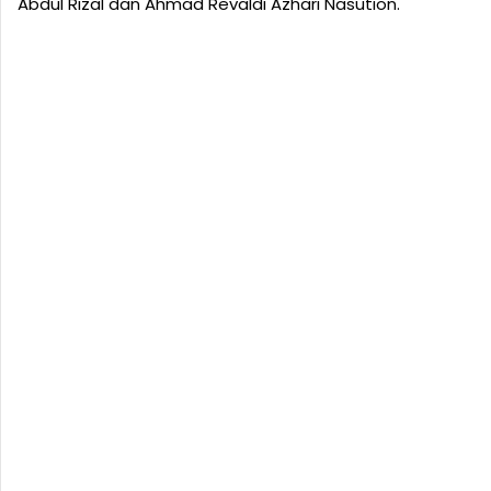
Abdul Rizal dan Ahmad Revaldi Azhari Nasution.