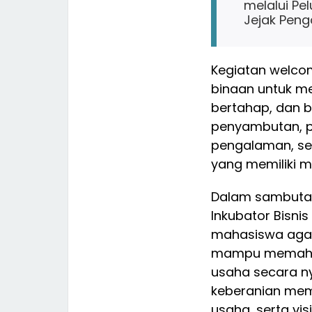
melalui Pel
Jejak Peng
Kegiatan welco
binaan untuk m
bertahap, dan b
penyambutan, pr
pengalaman, se
yang memiliki m
Dalam sambuta
Inkubator Bisn
mahasiswa agar t
mampu memaha
usaha secara ny
keberanian memu
usaha, serta vi