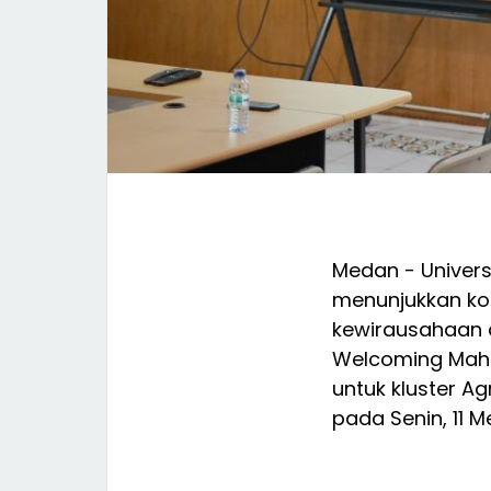
Medan - Univer
menunjukkan k
kewirausahaan d
Welcoming Mahas
untuk kluster Ag
pada Senin, 11 M