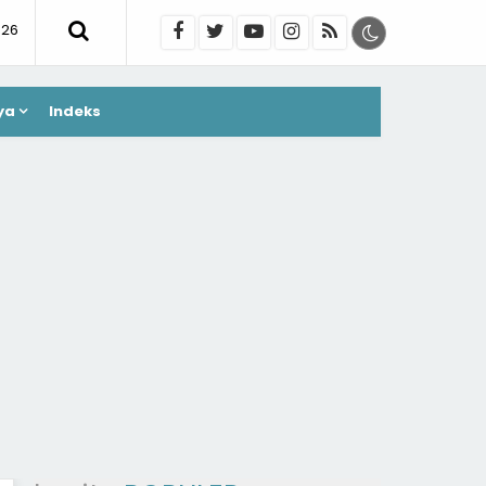
026
ya
Indeks