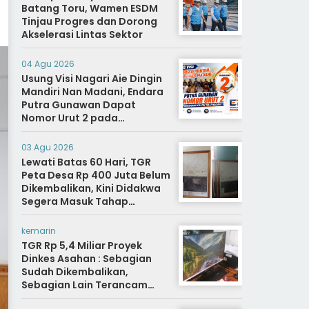
Batang Toru, Wamen ESDM
Tinjau Progres dan Dorong
Akselerasi Lintas Sektor
04 Agu 2026
Usung Visi Nagari Aie Dingin
Mandiri Nan Madani, Endara
Putra Gunawan Dapat
Nomor Urut 2 pada
Penetapan Calon Wali
Nagari.
03 Agu 2026
Lewati Batas 60 Hari, TGR
Peta Desa Rp 400 Juta Belum
Dikembalikan, Kini Didakwa
Segera Masuk Tahap
Penyidikan
kemarin
TGR Rp 5,4 Miliar Proyek
Dinkes Asahan : Sebagian
Sudah Dikembalikan,
Sebagian Lain Terancam
Sanksi Hukuman Berat