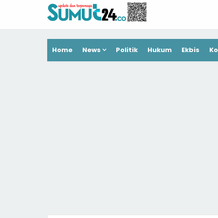
Home
News
Politik
Hukum
Ekbis
Ko