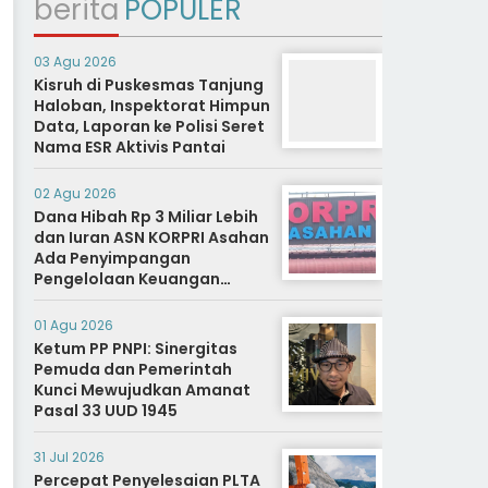
berita
POPULER
03 Agu 2026
Kisruh di Puskesmas Tanjung
Haloban, Inspektorat Himpun
Data, Laporan ke Polisi Seret
Nama ESR Aktivis Pantai
02 Agu 2026
Dana Hibah Rp 3 Miliar Lebih
dan Iuran ASN KORPRI Asahan
Ada Penyimpangan
Pengelolaan Keuangan
Dipertanyakan, Aparat
Diminta Segera Usut
01 Agu 2026
Ketum PP PNPI: Sinergitas
Pemuda dan Pemerintah
Kunci Mewujudkan Amanat
Pasal 33 UUD 1945
31 Jul 2026
Percepat Penyelesaian PLTA