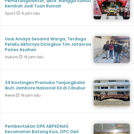
Pematangsiantar, Ijeck: Bangga Sumut
Kembali Jadi Tuan Rumah
8 jam lalu
Sport
Usai Aniaya Sesama Warga, Terduga
Pelaku Akhirnya Diringkus Tim Jatanras
Polres Asahan
19 jam lalu
Hukum
34 Kontingen Pramuka Tanjungbalai
Ikuti Jambore Nasional XII di Cibubur
19 jam lalu
News
Pembentukan DPK ABPEDNAS
Kecamatan Batang Kuis, DPC Deli