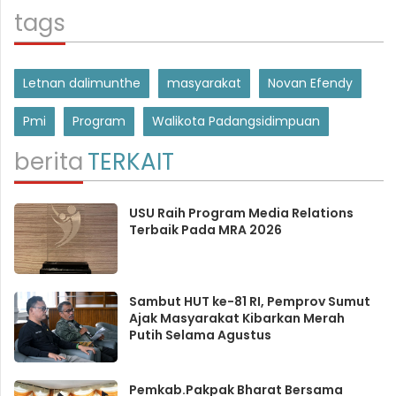
tags
Letnan dalimunthe
masyarakat
Novan Efendy
Pmi
Program
Walikota Padangsidimpuan
berita
TERKAIT
USU Raih Program Media Relations
Terbaik Pada MRA 2026
Sambut HUT ke-81 RI, Pemprov Sumut
Ajak Masyarakat Kibarkan Merah
Putih Selama Agustus
Pemkab.Pakpak Bharat Bersama