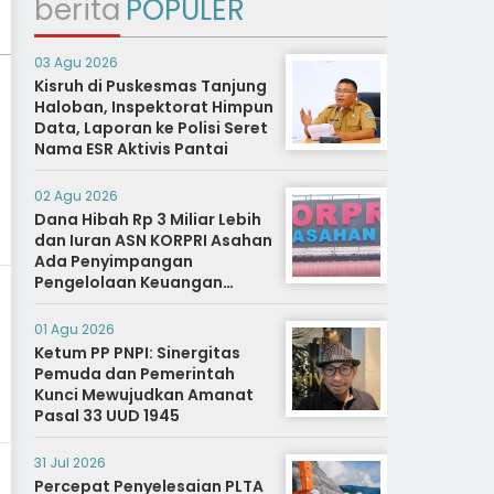
berita
POPULER
03 Agu 2026
Kisruh di Puskesmas Tanjung
Haloban, Inspektorat Himpun
Data, Laporan ke Polisi Seret
Nama ESR Aktivis Pantai
02 Agu 2026
Dana Hibah Rp 3 Miliar Lebih
dan Iuran ASN KORPRI Asahan
Ada Penyimpangan
Pengelolaan Keuangan
Dipertanyakan, Aparat
Diminta Segera Usut
01 Agu 2026
Ketum PP PNPI: Sinergitas
Pemuda dan Pemerintah
Kunci Mewujudkan Amanat
Pasal 33 UUD 1945
31 Jul 2026
Percepat Penyelesaian PLTA