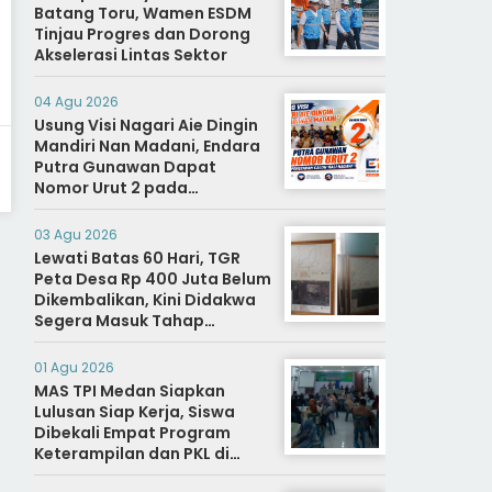
Batang Toru, Wamen ESDM
Tinjau Progres dan Dorong
Akselerasi Lintas Sektor
04 Agu 2026
Usung Visi Nagari Aie Dingin
Mandiri Nan Madani, Endara
Putra Gunawan Dapat
Nomor Urut 2 pada
Penetapan Calon Wali
Nagari.
03 Agu 2026
Lewati Batas 60 Hari, TGR
Peta Desa Rp 400 Juta Belum
Dikembalikan, Kini Didakwa
Segera Masuk Tahap
Penyidikan
01 Agu 2026
MAS TPI Medan Siapkan
Lulusan Siap Kerja, Siswa
Dibekali Empat Program
Keterampilan dan PKL di
Dunia Industri