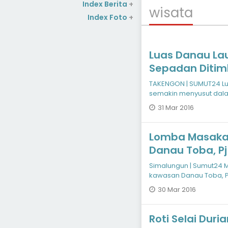
Index Berita
+
wisata
Index Foto
+
Luas Danau La
Sepadan Diti
TAKENGON | SUMUT24 Lu
semakin menyusut dala
adanya penimbunan ja
31 Mar 2016
Lomba Masakan
Danau Toba, Pj Bupati : Ini Momen Untuk
Memajukan Par
Simalungun | Sumut24 
kawasan Danau Toba, 
Simalungun melakukan
30 Mar 2016
Roti Selai Duri