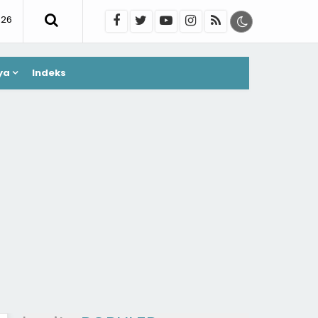
026
ya
Indeks