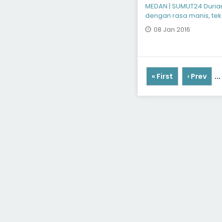
MEDAN | SUMUT24 Duria
dengan rasa manis, tek
khas. Tak heran se
08 Jan 2016
« First
‹ Prev
...