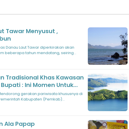
ut Tawar Menyusut ,
mbun
as Danau Laut Tawar diperkirakan akan
m beberapa tahun mendatang, seiring
la
 Tradisional Khas Kawasan
iwisata
Mendorong gerakan pariwisata khususnya di
Pemerintah Kabupaten (Pemkab)
 berb
an Ala Papap