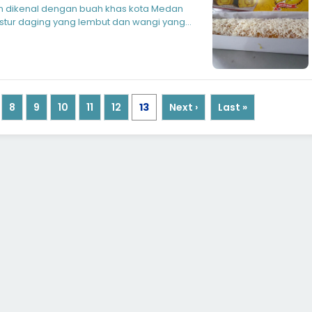
n dikenal dengan buah khas kota Medan
stur daging yang lembut dan wangi yang
8
9
10
11
12
13
Next ›
Last »