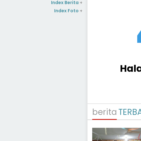
Index Berita
+
Index Foto
+
Hal
berita
TERB