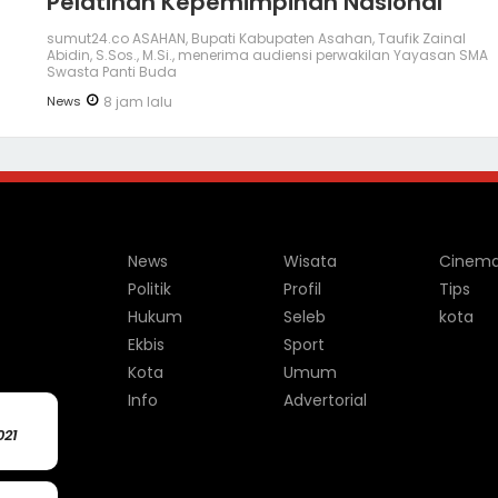
Pelatihan Kepemimpinan Nasional
sumut24.co ASAHAN, Bupati Kabupaten Asahan, Taufik Zainal
Abidin, S.Sos., M.Si., menerima audiensi perwakilan Yayasan SMA
Swasta Panti Buda
News
8 jam lalu
News
Wisata
Cinem
Politik
Profil
Tips
Hukum
Seleb
kota
Ekbis
Sport
Kota
Umum
Info
Advertorial
021