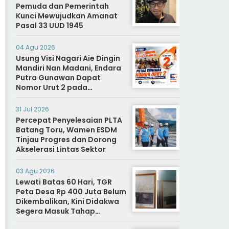
Pemuda dan Pemerintah
Kunci Mewujudkan Amanat
Pasal 33 UUD 1945
04 Agu 2026
Usung Visi Nagari Aie Dingin
Mandiri Nan Madani, Endara
Putra Gunawan Dapat
Nomor Urut 2 pada
Penetapan Calon Wali
Nagari.
31 Jul 2026
Percepat Penyelesaian PLTA
Batang Toru, Wamen ESDM
Tinjau Progres dan Dorong
Akselerasi Lintas Sektor
03 Agu 2026
Lewati Batas 60 Hari, TGR
Peta Desa Rp 400 Juta Belum
Dikembalikan, Kini Didakwa
Segera Masuk Tahap
Penyidikan