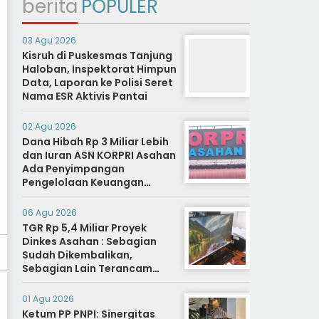
berita
POPULER
03 Agu 2026
Kisruh di Puskesmas Tanjung
Haloban, Inspektorat Himpun
Data, Laporan ke Polisi Seret
Nama ESR Aktivis Pantai
02 Agu 2026
Dana Hibah Rp 3 Miliar Lebih
dan Iuran ASN KORPRI Asahan
Ada Penyimpangan
Pengelolaan Keuangan
Dipertanyakan, Aparat
Diminta Segera Usut
06 Agu 2026
TGR Rp 5,4 Miliar Proyek
Dinkes Asahan : Sebagian
Sudah Dikembalikan,
Sebagian Lain Terancam
Sanksi Hukuman Berat
01 Agu 2026
Ketum PP PNPI: Sinergitas