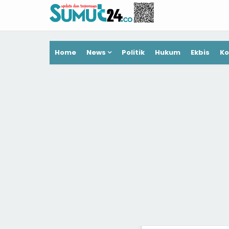
Home
News
Politik
Hukum
Ekbis
Ko