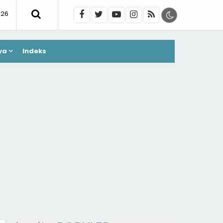
026
ya
Indeks