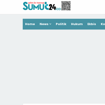
Home
News
Politik
Hukum
Ekbis
Ko