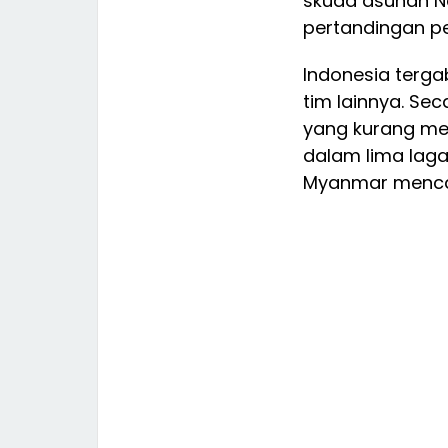
skuad asuhan No
pertandingan p
Indonesia terg
tim lainnya. Se
yang kurang me
dalam lima laga 
Myanmar mencat