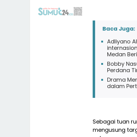
Baca Juga:
Adliyano Al
internasio
Medan Beri
Bobby Nasu
Perdana Ti
Drama Meni
dalam Per
Sebagai tuan r
mengusung targ