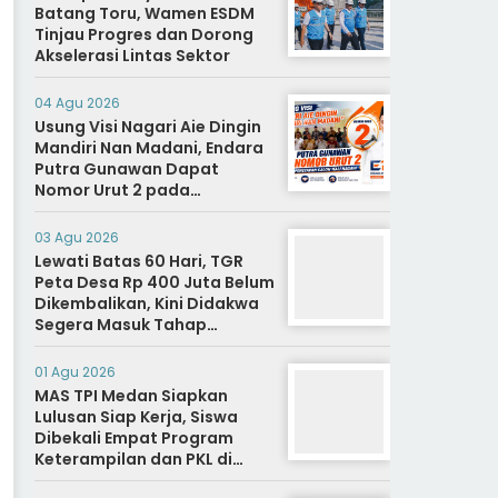
Batang Toru, Wamen ESDM
Tinjau Progres dan Dorong
Akselerasi Lintas Sektor
04 Agu 2026
Usung Visi Nagari Aie Dingin
Mandiri Nan Madani, Endara
Putra Gunawan Dapat
Nomor Urut 2 pada
Penetapan Calon Wali
Nagari.
03 Agu 2026
Lewati Batas 60 Hari, TGR
Peta Desa Rp 400 Juta Belum
Dikembalikan, Kini Didakwa
Segera Masuk Tahap
Penyidikan
01 Agu 2026
MAS TPI Medan Siapkan
Lulusan Siap Kerja, Siswa
Dibekali Empat Program
Keterampilan dan PKL di
Dunia Industri