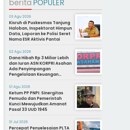
berita
POPULER
03 Agu 2026
Kisruh di Puskesmas Tanjung
Haloban, Inspektorat Himpun
Data, Laporan ke Polisi Seret
Nama ESR Aktivis Pantai
02 Agu 2026
Dana Hibah Rp 3 Miliar Lebih
dan Iuran ASN KORPRI Asahan
Ada Penyimpangan
Pengelolaan Keuangan
Dipertanyakan, Aparat
Diminta Segera Usut
01 Agu 2026
Ketum PP PNPI: Sinergitas
Pemuda dan Pemerintah
Kunci Mewujudkan Amanat
Pasal 33 UUD 1945
31 Jul 2026
Percepat Penyelesaian PLTA