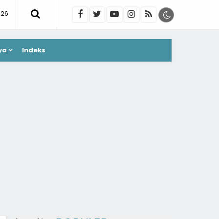
026
ya
Indeks