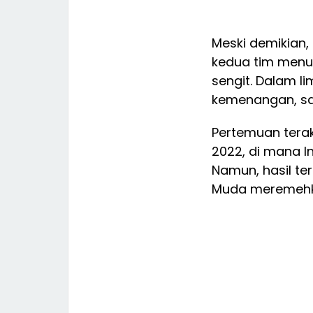
Meski demikian,
kedua tim menu
sengit. Dalam l
kemenangan, sat
Pertemuan terak
2022, di mana I
Namun, hasil te
Muda meremehk