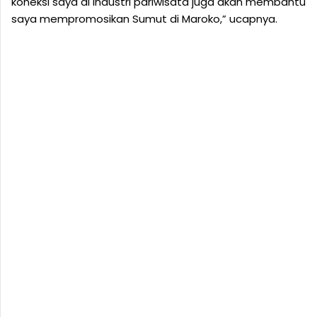
koneksi saya di industri pariwisata juga akan membantu
saya mempromosikan Sumut di Maroko,” ucapnya.