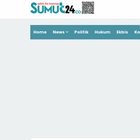
Home
News
Politik
Hukum
Ekbis
Ko