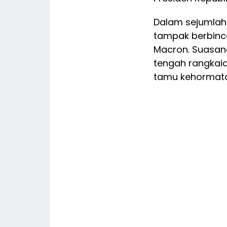
Dalam sejumla
tampak berbinc
Macron. Suasana
tengah rangkaia
tamu kehormata