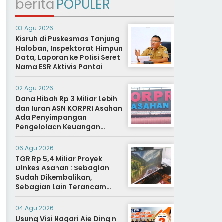
berita
POPULER
03 Agu 2026
Kisruh di Puskesmas Tanjung
Haloban, Inspektorat Himpun
Data, Laporan ke Polisi Seret
Nama ESR Aktivis Pantai
02 Agu 2026
Dana Hibah Rp 3 Miliar Lebih
dan Iuran ASN KORPRI Asahan
Ada Penyimpangan
Pengelolaan Keuangan
Dipertanyakan, Aparat
Diminta Segera Usut
06 Agu 2026
TGR Rp 5,4 Miliar Proyek
Dinkes Asahan : Sebagian
Sudah Dikembalikan,
Sebagian Lain Terancam
Sanksi Hukuman Berat
04 Agu 2026
Usung Visi Nagari Aie Dingin