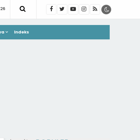
026
ya
Indeks