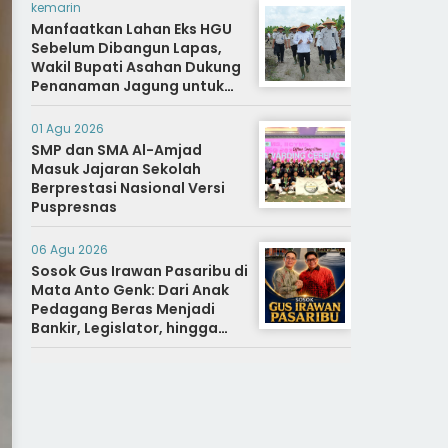
kemarin
Manfaatkan Lahan Eks HGU
Sebelum Dibangun Lapas,
Wakil Bupati Asahan Dukung
Penanaman Jagung untuk
Ketahanan Pangan dan Bekal
Hidup Warga Binaan
01 Agu 2026
SMP dan SMA Al-Amjad
Masuk Jajaran Sekolah
Berprestasi Nasional Versi
Puspresnas
06 Agu 2026
Sosok Gus Irawan Pasaribu di
Mata Anto Genk: Dari Anak
Pedagang Beras Menjadi
Bankir, Legislator, hingga
Bupati Tapanuli Selatan