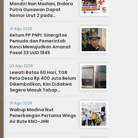
Mandiri Nan Madani, Endara
Putra Gunawan Dapat
Nomor Urut 2 pada
Penetapan Calon Wali
Nagari.
01 Agu 2026
Ketum PP PNPI: Sinergitas
Pemuda dan Pemerintah
Kunci Mewujudkan Amanat
Pasal 33 UUD 1945
03 Agu 2026
Lewati Batas 60 Hari, TGR
Peta Desa Rp 400 Juta Belum
Dikembalikan, Kini Didakwa
Segera Masuk Tahap
Penyidikan
01 Agu 2026
Wabup Madina Ikut
Penerbangan Pertama Wings
Air Rute KNO-JHN