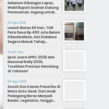
Sebelum Dibangun Lapas,
Wakil Bupati Asahan Dukung
Penanaman Jagung untuk
Ketahanan Pangan dan Bekal
Hidup Warga Binaan
03 Agu 2026
Lewati Batas 60 Hari, TGR
Peta Desa Rp 400 Juta Belum
Dikembalikan, Kini Didakwa
Segera Masuk Tahap
Penyidikan
19 jam lalu
Ijeck Juara APRC 2026 dan
Nasional Rally 2026,
Torehkan Prestasi Gemilang
di Tobasari
06 Agu 2026
Sosok Gus Irawan Pasaribu di
Mata Anto Genk: Dari Anak
Pedagang Beras Menjadi
Bankir, Legislator, hingga
Bupati Tapanuli Selatan