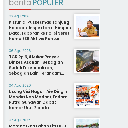
berita
POPULER
03 Agu 2026
Kisruh di Puskesmas Tanjung
Haloban, Inspektorat Himpun
Data, Laporan ke Polisi Seret
Nama ESR Aktivis Pantai
06 Agu 2026
TGR Rp 5,4 Miliar Proyek
Dinkes Asahan : Sebagian
Sudah Dikembalikan,
Sebagian Lain Terancam
Sanksi Hukuman Berat
04 Agu 2026
Usung Visi Nagari Aie Dingin
Mandiri Nan Madani, Endara
Putra Gunawan Dapat
Nomor Urut 2 pada
Penetapan Calon Wali
Nagari.
07 Agu 2026
Manfaatkan Lahan Eks HGU