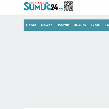
Home
News
Politik
Hukum
Ekbis
Ko