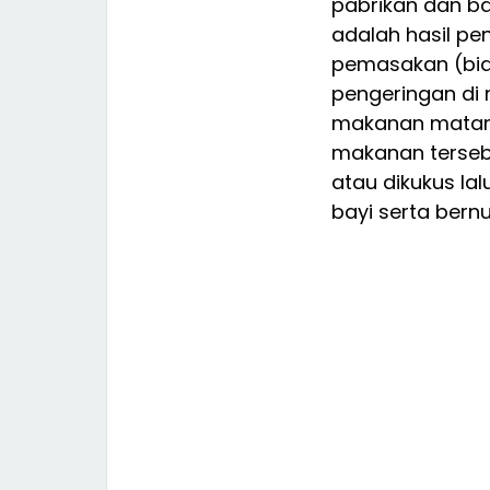
pabrikan dan b
adalah hasil p
pemasakan (bia
pengeringan di
makanan matang
makanan tersebu
atau dikukus la
bayi serta bernut