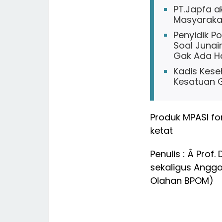
PT.Japfa 
Masyarakat
Penyidik P
Soal Junai
Gak Ada H
Kadis Kes
Kesatuan G
Produk MPASI f
ketat
Penulis : Â Prof
sekaligus Anggo
Olahan BPOM)