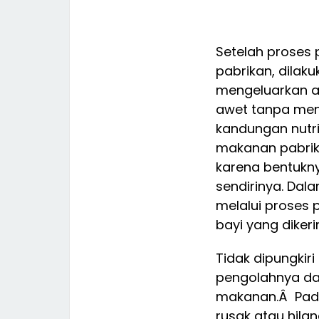
Setelah prose
pabrikan, dilak
mengeluarkan a
awet tanpa men
kandungan nutri
makanan pabrik
karena bentukn
sendirinya. Dal
melalui proses
bayi yang dikeri
Tidak dipungkir
pengolahnya da
makanan.Â Pada 
rusak atau hila