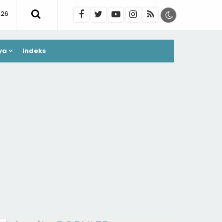
026
ya
Indeks