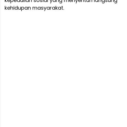
kepedulian sosial yang menyentuh langsung
kehidupan masyarakat.