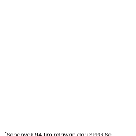
"Sebanyak 94 tim relawan dari
SPPG
Sei