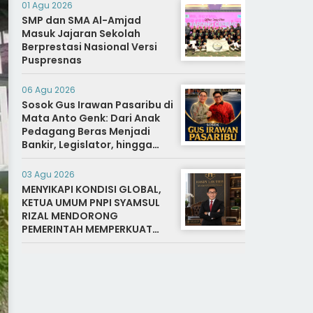
Hidup Warga Binaan
01 Agu 2026
SMP dan SMA Al-Amjad
Masuk Jajaran Sekolah
Berprestasi Nasional Versi
Puspresnas
06 Agu 2026
Sosok Gus Irawan Pasaribu di
Mata Anto Genk: Dari Anak
Pedagang Beras Menjadi
Bankir, Legislator, hingga
Bupati Tapanuli Selatan
03 Agu 2026
MENYIKAPI KONDISI GLOBAL,
KETUA UMUM PNPI SYAMSUL
RIZAL MENDORONG
PEMERINTAH MEMPERKUAT
SISTEM DAN INFRASTRUKTUR
INTELIJEN NEGARA