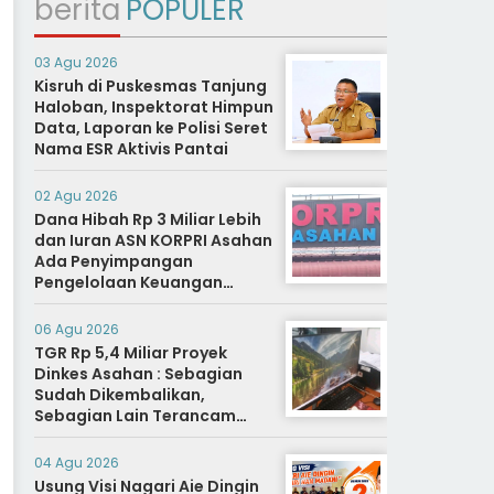
berita
POPULER
03 Agu 2026
Kisruh di Puskesmas Tanjung
Haloban, Inspektorat Himpun
Data, Laporan ke Polisi Seret
Nama ESR Aktivis Pantai
02 Agu 2026
Dana Hibah Rp 3 Miliar Lebih
dan Iuran ASN KORPRI Asahan
Ada Penyimpangan
Pengelolaan Keuangan
Dipertanyakan, Aparat
Diminta Segera Usut
06 Agu 2026
TGR Rp 5,4 Miliar Proyek
Dinkes Asahan : Sebagian
Sudah Dikembalikan,
Sebagian Lain Terancam
Sanksi Hukuman Berat
04 Agu 2026
Usung Visi Nagari Aie Dingin