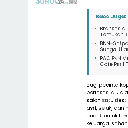
Baca Juga:
Brankas di
Temukan 
BNN–Satpol
Sungai Ula
PAC PKN Me
Cafe Psr I
Bagi pecinta ko
berlokasi di Jal
salah satu dest
asri, sejuk, da
cocok untuk ber
keluarga, sahab