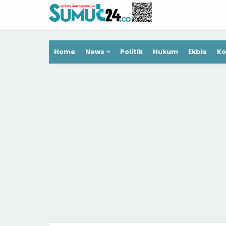
Home
News
Politik
Hukum
Ekbis
Ko