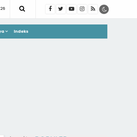
026
ya
Indeks