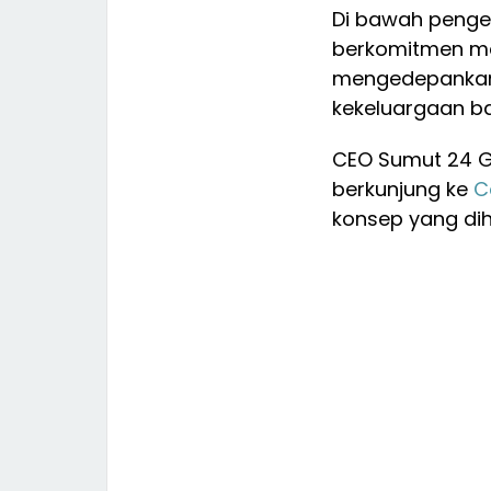
Di bawah penge
berkomitmen m
mengedepankan 
kekeluargaan ba
CEO Sumut 24 G
berkunjung ke
C
konsep yang dih