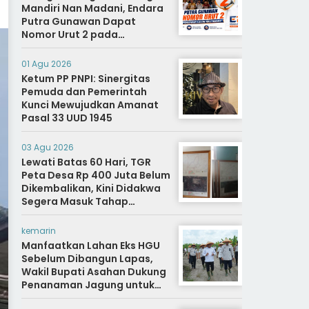
Mandiri Nan Madani, Endara
Putra Gunawan Dapat
Nomor Urut 2 pada
Penetapan Calon Wali
Nagari.
01 Agu 2026
Ketum PP PNPI: Sinergitas
Pemuda dan Pemerintah
Kunci Mewujudkan Amanat
Pasal 33 UUD 1945
03 Agu 2026
Lewati Batas 60 Hari, TGR
Peta Desa Rp 400 Juta Belum
Dikembalikan, Kini Didakwa
Segera Masuk Tahap
Penyidikan
kemarin
Manfaatkan Lahan Eks HGU
Sebelum Dibangun Lapas,
Wakil Bupati Asahan Dukung
Penanaman Jagung untuk
Ketahanan Pangan dan Bekal