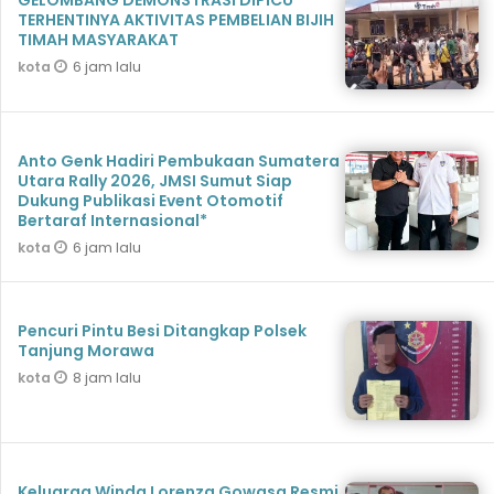
GELOMBANG DEMONSTRASI DIPICU
TERHENTINYA AKTIVITAS PEMBELIAN BIJIH
TIMAH MASYARAKAT
6 jam lalu
kota
Anto Genk Hadiri Pembukaan Sumatera
Utara Rally 2026, JMSI Sumut Siap
Dukung Publikasi Event Otomotif
Bertaraf Internasional*
6 jam lalu
kota
Pencuri Pintu Besi Ditangkap Polsek
Tanjung Morawa
8 jam lalu
kota
Keluarga Winda Lorenza Gowasa Resmi