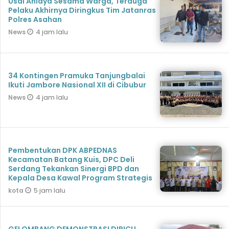
Usai Aniaya Sesama Warga, Terduga
Pelaku Akhirnya Diringkus Tim Jatanras
Polres Asahan
4 jam lalu
News
34 Kontingen Pramuka Tanjungbalai
Ikuti Jambore Nasional XII di Cibubur
4 jam lalu
News
Pembentukan DPK ABPEDNAS
Kecamatan Batang Kuis, DPC Deli
Serdang Tekankan Sinergi BPD dan
Kepala Desa Kawal Program Strategis
5 jam lalu
kota