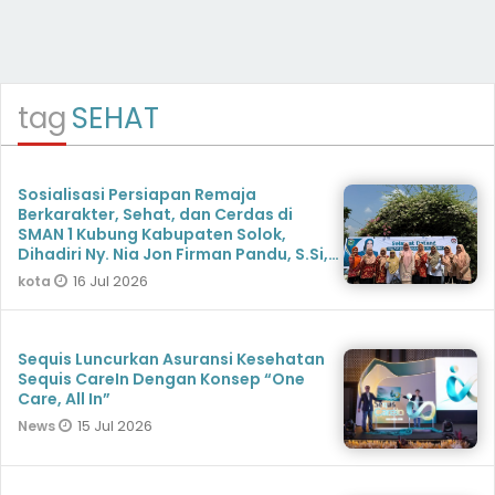
tag
SEHAT
Sosialisasi Persiapan Remaja
Berkarakter, Sehat, dan Cerdas di
SMAN 1 Kubung Kabupaten Solok,
Dihadiri Ny. Nia Jon Firman Pandu, S.Si,
Msi
16 Jul 2026
kota
Sequis Luncurkan Asuransi Kesehatan
Sequis CareIn Dengan Konsep “One
Care, All In”
15 Jul 2026
News