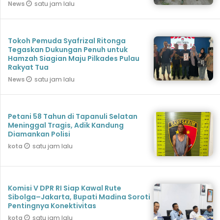
Warga Binaan
satu jam lalu
News
Tokoh Pemuda Syafrizal Ritonga
Tegaskan Dukungan Penuh untuk
Hamzah Siagian Maju Pilkades Pulau
Rakyat Tua
satu jam lalu
News
Petani 58 Tahun di Tapanuli Selatan
Meninggal Tragis, Adik Kandung
Diamankan Polisi
satu jam lalu
kota
Komisi V DPR RI Siap Kawal Rute
Sibolga–Jakarta, Bupati Madina Soroti
Pentingnya Konektivitas
satu jam lalu
kota