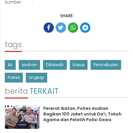
Sumber
:
SHARE:
tags
Air
asahan
Dibawah
Kasus
Pencabulan
Polres
Ungkap
berita
TERKAIT
Pererat Ikatan, Polres Asahan
Bagikan 100 Jaket untuk Da’i, Tokoh
Agama dan Pelatih Polisi Siswa