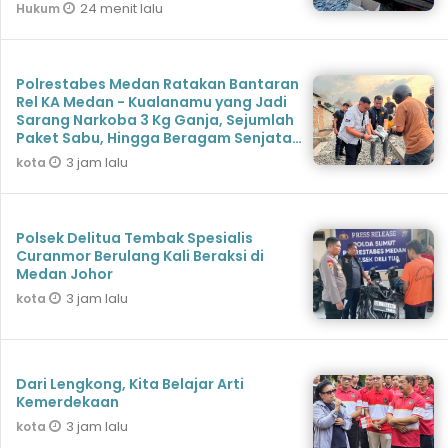
Beragam Senjata Disita
24 menit lalu
Hukum
Polrestabes Medan Ratakan Bantaran
Rel KA Medan - Kualanamu yang Jadi
Sarang Narkoba 3 Kg Ganja, Sejumlah
Paket Sabu, Hingga Beragam Senjata
Disita
3 jam lalu
kota
Polsek Delitua Tembak Spesialis
Curanmor Berulang Kali Beraksi di
Medan Johor
3 jam lalu
kota
Dari Lengkong, Kita Belajar Arti
Kemerdekaan
3 jam lalu
kota