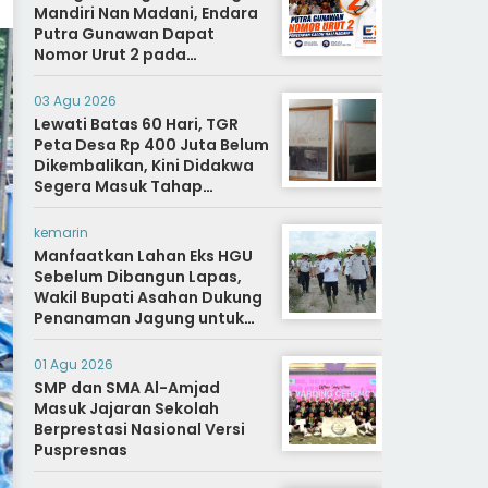
Mandiri Nan Madani, Endara
Putra Gunawan Dapat
Nomor Urut 2 pada
Penetapan Calon Wali
Nagari.
03 Agu 2026
Lewati Batas 60 Hari, TGR
Peta Desa Rp 400 Juta Belum
Dikembalikan, Kini Didakwa
Segera Masuk Tahap
Penyidikan
kemarin
Manfaatkan Lahan Eks HGU
Sebelum Dibangun Lapas,
Wakil Bupati Asahan Dukung
Penanaman Jagung untuk
Ketahanan Pangan dan Bekal
Hidup Warga Binaan
01 Agu 2026
SMP dan SMA Al-Amjad
Masuk Jajaran Sekolah
Berprestasi Nasional Versi
Puspresnas