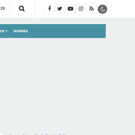
026
ya
Indeks