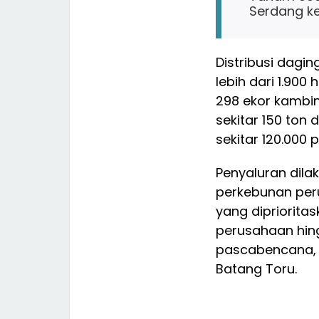
Serdang k
Distribusi dagi
lebih dari 1.900
298 ekor kambin
sekitar 150 ton
sekitar 120.000 p
Penyaluran dilak
perkebunan per
yang dipriorita
perusahaan hin
pascabencana, 
Batang Toru.