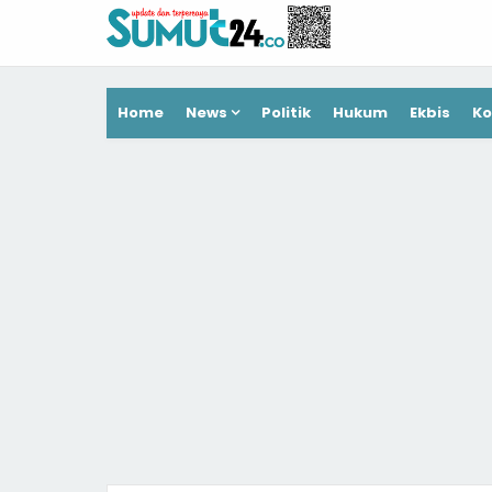
Home
News
Politik
Hukum
Ekbis
Ko