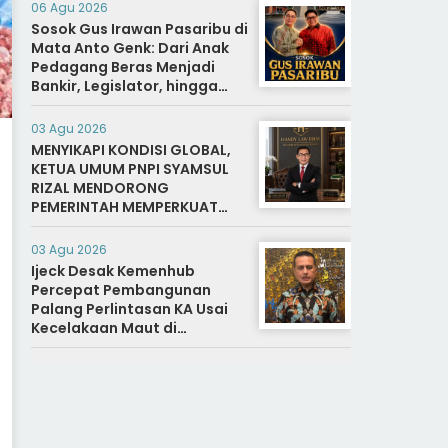
06 Agu 2026
Sosok Gus Irawan Pasaribu di
Mata Anto Genk: Dari Anak
Pedagang Beras Menjadi
Bankir, Legislator, hingga
Bupati Tapanuli Selatan
03 Agu 2026
MENYIKAPI KONDISI GLOBAL,
KETUA UMUM PNPI SYAMSUL
RIZAL MENDORONG
PEMERINTAH MEMPERKUAT
SISTEM DAN INFRASTRUKTUR
INTELIJEN NEGARA
03 Agu 2026
Ijeck Desak Kemenhub
Percepat Pembangunan
Palang Perlintasan KA Usai
Kecelakaan Maut di
Perbaungan