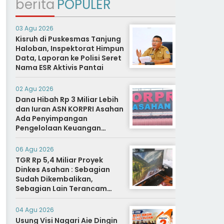
berita
POPULER
03 Agu 2026
Kisruh di Puskesmas Tanjung
Haloban, Inspektorat Himpun
Data, Laporan ke Polisi Seret
Nama ESR Aktivis Pantai
02 Agu 2026
Dana Hibah Rp 3 Miliar Lebih
dan Iuran ASN KORPRI Asahan
Ada Penyimpangan
Pengelolaan Keuangan
Dipertanyakan, Aparat
Diminta Segera Usut
06 Agu 2026
TGR Rp 5,4 Miliar Proyek
Dinkes Asahan : Sebagian
Sudah Dikembalikan,
Sebagian Lain Terancam
Sanksi Hukuman Berat
04 Agu 2026
Usung Visi Nagari Aie Dingin