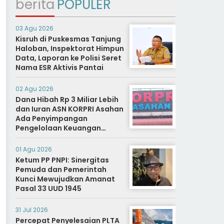
berita
POPULER
03 Agu 2026
Kisruh di Puskesmas Tanjung
Haloban, Inspektorat Himpun
Data, Laporan ke Polisi Seret
Nama ESR Aktivis Pantai
02 Agu 2026
Dana Hibah Rp 3 Miliar Lebih
dan Iuran ASN KORPRI Asahan
Ada Penyimpangan
Pengelolaan Keuangan
Dipertanyakan, Aparat
Diminta Segera Usut
01 Agu 2026
Ketum PP PNPI: Sinergitas
Pemuda dan Pemerintah
Kunci Mewujudkan Amanat
Pasal 33 UUD 1945
31 Jul 2026
Percepat Penyelesaian PLTA