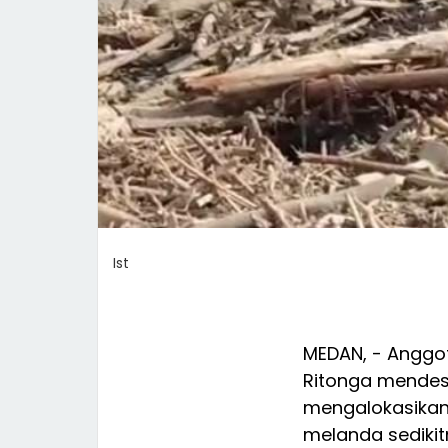
Ist
MEDAN, - Anggo
Ritonga mendes
mengalokasika
melanda sedikit