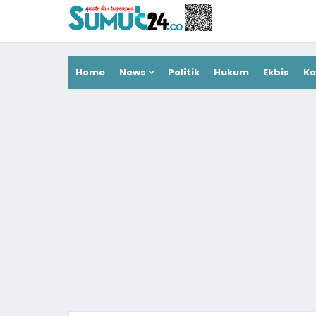
Home
News
Politik
Hukum
Ekbis
Ko