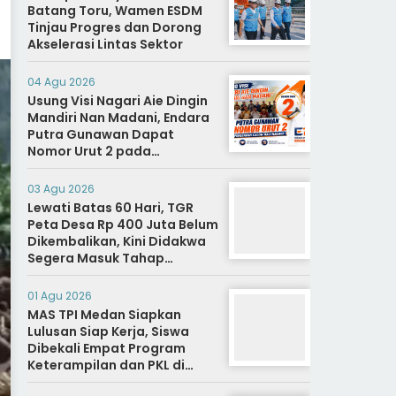
Batang Toru, Wamen ESDM
Tinjau Progres dan Dorong
Akselerasi Lintas Sektor
04 Agu 2026
Usung Visi Nagari Aie Dingin
Mandiri Nan Madani, Endara
Putra Gunawan Dapat
Nomor Urut 2 pada
Penetapan Calon Wali
Nagari.
03 Agu 2026
Lewati Batas 60 Hari, TGR
Peta Desa Rp 400 Juta Belum
Dikembalikan, Kini Didakwa
Segera Masuk Tahap
Penyidikan
01 Agu 2026
MAS TPI Medan Siapkan
Lulusan Siap Kerja, Siswa
Dibekali Empat Program
Keterampilan dan PKL di
Dunia Industri