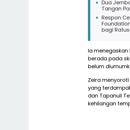
Dua Jembat
Tangan Pa
Respon Cep
Foundation
bagi Ratus
Ia menegaskan 
berada pada ska
belum diumumka
Zeira menyoroti
yang terdampak 
dan Tapanuli T
kehilangan temp