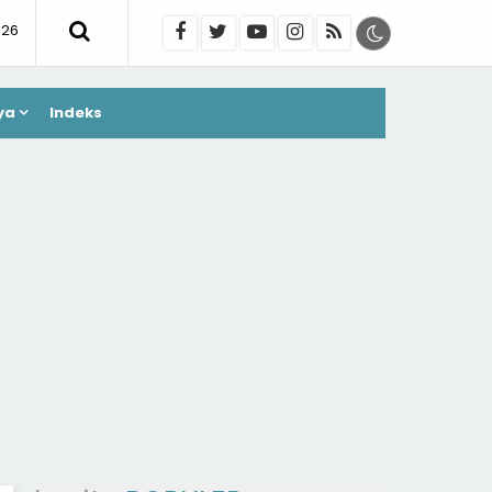
026
ya
Indeks