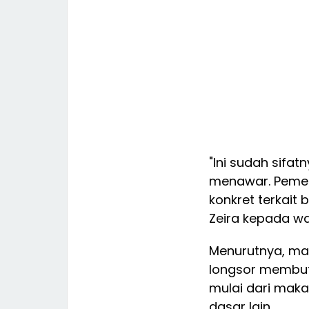
"Ini sudah sifat
menawar. Pemer
konkret terkait
Zeira kepada wa
Menurutnya, m
longsor membut
mulai dari maka
dasar lain.