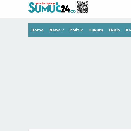
Home
News
Politik
Hukum
Ekbis
Ko