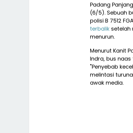
Padang Panjang,
(6/5). Sebuah b
polisi B 7512 F
terbalik
setelah 
menurun.
Menurut Kanit Pa
Indra, bus naas
"Penyebab kecel
melintasi turun
awak media.