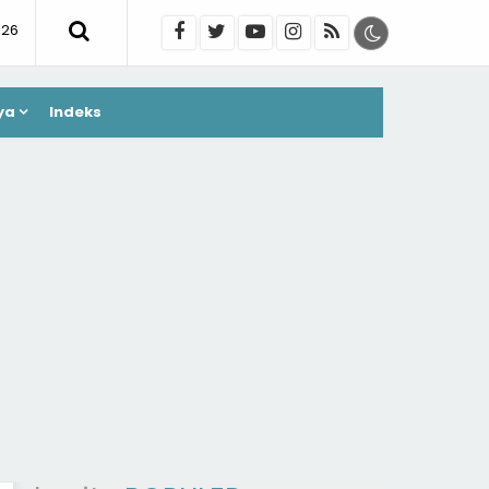
026
ya
Indeks