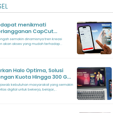
SEL
i dapat menikmati
rlangganan CapCut
 MyTelkomsel untuk
tivitas dan produktivitas
han akan akses yang mudah terhadap
rkan Halo Optima, Solusi
ngan Kuota Hingga 300 GB
Hiburan Premium
as digital untuk bekerja, belajar,