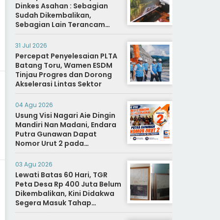
Dinkes Asahan : Sebagian
Sudah Dikembalikan,
Sebagian Lain Terancam
Sanksi Hukuman Berat
31 Jul 2026
Percepat Penyelesaian PLTA
Batang Toru, Wamen ESDM
Tinjau Progres dan Dorong
Akselerasi Lintas Sektor
04 Agu 2026
Usung Visi Nagari Aie Dingin
Mandiri Nan Madani, Endara
Putra Gunawan Dapat
Nomor Urut 2 pada
Penetapan Calon Wali
Nagari.
03 Agu 2026
Lewati Batas 60 Hari, TGR
Peta Desa Rp 400 Juta Belum
Dikembalikan, Kini Didakwa
Segera Masuk Tahap
Penyidikan