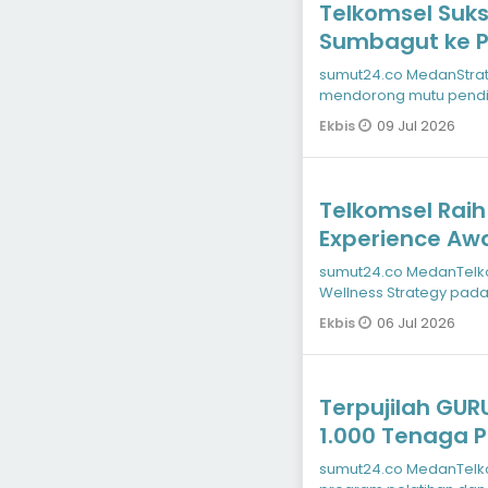
Telkomsel Suks
Sumbagut ke P
TEY
sumut24.co MedanStrategi unik diterapkan Telkomsel dalam
mendorong mutu pendid
Melalui program Tel
09 Jul 2026
Ekbis
Telkomsel Rai
Experience Awa
sumut24.co MedanTelkomsel meraih penghargaan Best Employee
Wellness Strategy pad
diselenggarakan 26
06 Jul 2026
Ekbis
Terpujilah GUR
1.000 Tenaga P
sumut24.co MedanTelkomsel meluncurkan Terpujilah GURU, sebuah