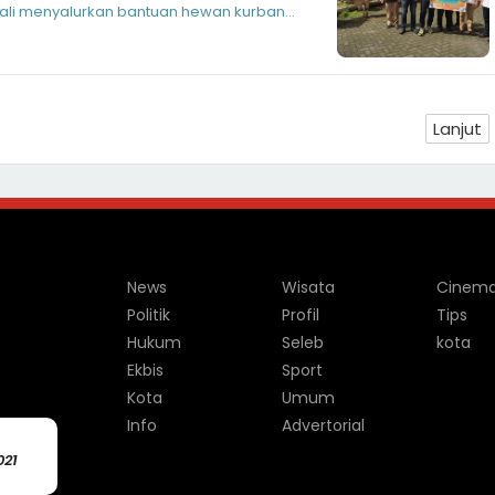
bali menyalurkan bantuan hewan kurban
Lanjut
News
Wisata
Cinem
Politik
Profil
Tips
Hukum
Seleb
kota
Ekbis
Sport
Kota
Umum
Info
Advertorial
021