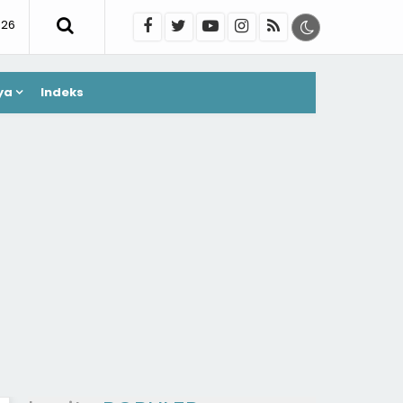
026
ya
Indeks