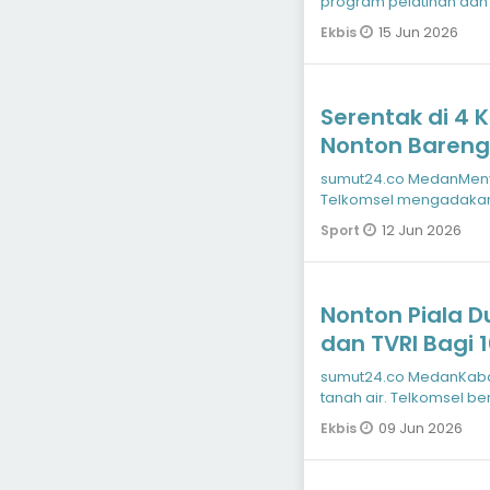
program pelatihan da
pendidik di Indone
15 Jun 2026
Ekbis
Serentak di 4 
Nonton Bareng
TV
sumut24.co MedanMenyambut pertandingan sepak bola dunia,
Telkomsel mengadakan
MAXStream TV. Nobar in
12 Jun 2026
Sport
Nonton Piala D
dan TVRI Bagi 
Paket Mulai Rp
sumut24.co MedanKabar gembira bagi para pencinta sepak bola di
tanah air. Telkomsel b
Gembira MA
09 Jun 2026
Ekbis