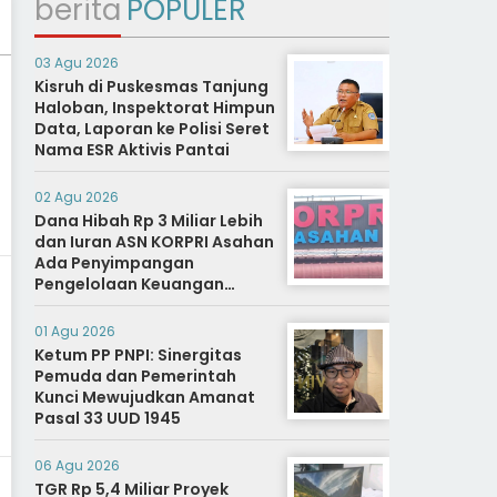
berita
POPULER
03 Agu 2026
Kisruh di Puskesmas Tanjung
Haloban, Inspektorat Himpun
Data, Laporan ke Polisi Seret
Nama ESR Aktivis Pantai
02 Agu 2026
Dana Hibah Rp 3 Miliar Lebih
dan Iuran ASN KORPRI Asahan
Ada Penyimpangan
Pengelolaan Keuangan
Dipertanyakan, Aparat
Diminta Segera Usut
01 Agu 2026
Ketum PP PNPI: Sinergitas
Pemuda dan Pemerintah
Kunci Mewujudkan Amanat
Pasal 33 UUD 1945
06 Agu 2026
TGR Rp 5,4 Miliar Proyek