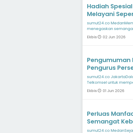
Hadiah Spesial
Melayani Sepe
sumut24.co MedanMemasuki usia ke31 tahun, Telkomsel kembali
menegaskan semangat 
menghadirkan pen
02 Jun 2026
Ekbis
Pengumuman P
Pengurus Pers
sumut24.co JakartaDalam rangka menegaskan komitmen
Telkomsel untuk mempe
strategis dalam menja
01 Jun 2026
Ekbis
Perluas Manfaa
Semangat Keb
Salurkan Hewa
sumut24.co MedanSejalan dengan momen Hari Raya Iduladha 1447