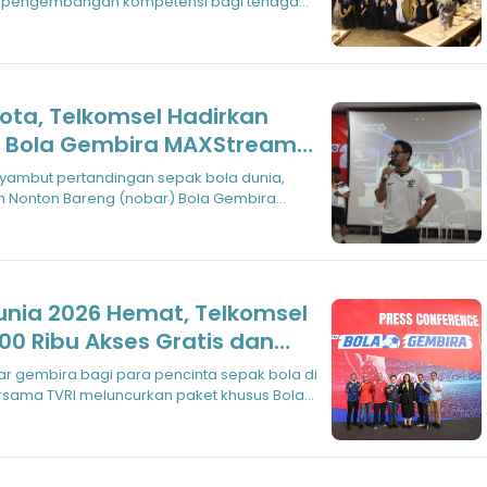
n pengembangan kompetensi bagi tenaga
Kota, Telkomsel Hadirkan
 Bola Gembira MAXStream
 Nonton Bareng (nobar) Bola Gembira
i d
unia 2026 Hemat, Telkomsel
100 Ribu Akses Gratis dan
25 Ribu
ersama TVRI meluncurkan paket khusus Bola