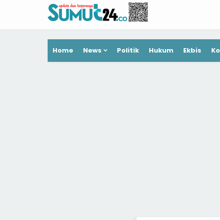
Home
News
Politik
Hukum
Ekbis
Ko