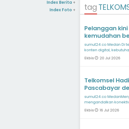
Index Berita
+
tag
TELKOM
Index Foto
+
Pelanggan kin
kemudahan be
langsung dari
sumut24.co Medan Di tengah semakin dinamisnya tren kreasi
mendukung krea
konten digital, kebutu
berbagai tools kreatif
konten digital
20 Jul 2026
Ekbis
Telkomsel Hadi
Pascabayar de
dan Beragam 
sumut24.co MedanMenjawab kebutuhan masyarakat yang semakin
mengandalkan konektivit
berkomunikasi, hingga
16 Jul 2026
Ekbis