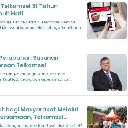
 Telkomsel 31 Tahun
nuh Hati
Melayani Sepenuh Hati sebagai komitmen
erubahan Susunan
eroan Telkomsel
rkuat tata kelola dan kepemimpinan
wab dinami
t bagi Masyarakat Melalui
ersamaan, Telkomsel
n Kurban Iduladha 1447 H