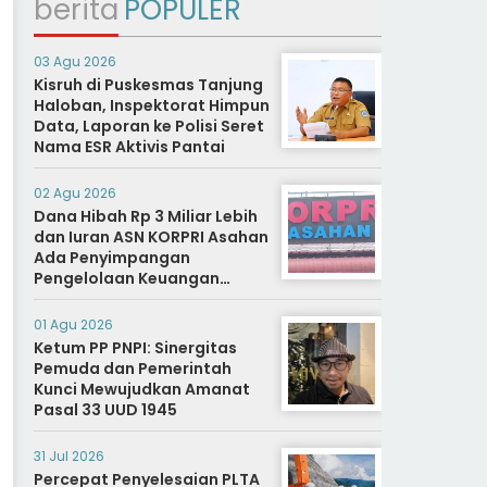
berita
POPULER
03 Agu 2026
Kisruh di Puskesmas Tanjung
Haloban, Inspektorat Himpun
Data, Laporan ke Polisi Seret
Nama ESR Aktivis Pantai
02 Agu 2026
Dana Hibah Rp 3 Miliar Lebih
dan Iuran ASN KORPRI Asahan
Ada Penyimpangan
Pengelolaan Keuangan
Dipertanyakan, Aparat
Diminta Segera Usut
01 Agu 2026
Ketum PP PNPI: Sinergitas
Pemuda dan Pemerintah
Kunci Mewujudkan Amanat
Pasal 33 UUD 1945
31 Jul 2026
Percepat Penyelesaian PLTA