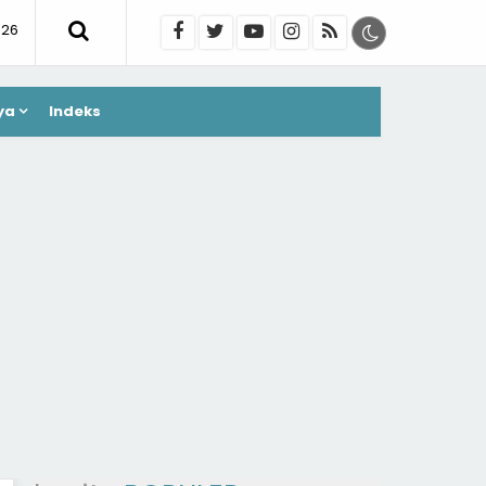
026
ya
Indeks