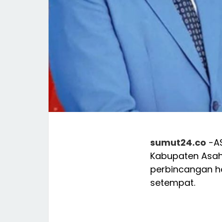
sumut24.co
-A
Kabupaten Asaha
perbincangan h
setempat.