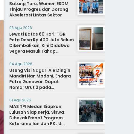
Batang Toru, Wamen ESDM
Tinjau Progres dan Dorong
Akselerasi Lintas Sektor
03 Agu 2026
Lewati Batas 60 Hari, TGR
Peta Desa Rp 400 Juta Belum
Dikembalikan, Kini Didakwa
Segera Masuk Tahap
Penyidikan
04 Agu 2026
Usung Visi Nagari Aie Dingin
Mandiri Nan Madani, Endara
Putra Gunawan Dapat
Nomor Urut 2 pada
Penetapan Calon Wali
Nagari.
01 Agu 2026
MAS TPI Medan Siapkan
Lulusan Siap Kerja, Siswa
Dibekali Empat Program
Keterampilan dan PKL di
Dunia Industri