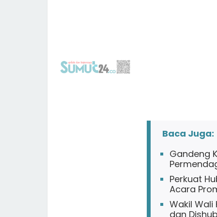
Baca Juga:
Gandeng Ko
Permendagr
Perkuat Hu
Acara Prom
Wakil Wali
dan Dishub