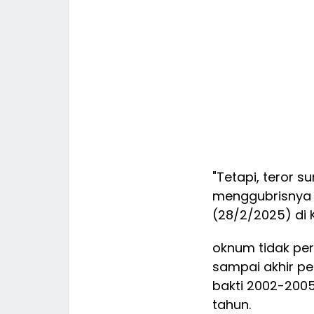
"Tetapi, teror s
menggubrisnya l
(28/2/2025) di K
oknum tidak pern
sampai akhir p
bakti 2002-200
tahun.