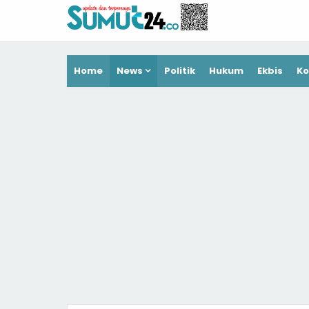
Home
News
Politik
Hukum
Ekbis
Ko