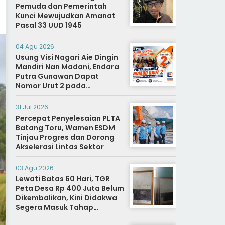
Pemuda dan Pemerintah
Kunci Mewujudkan Amanat
Pasal 33 UUD 1945
04 Agu 2026
Usung Visi Nagari Aie Dingin
Mandiri Nan Madani, Endara
Putra Gunawan Dapat
Nomor Urut 2 pada
Penetapan Calon Wali
Nagari.
31 Jul 2026
Percepat Penyelesaian PLTA
Batang Toru, Wamen ESDM
Tinjau Progres dan Dorong
Akselerasi Lintas Sektor
03 Agu 2026
Lewati Batas 60 Hari, TGR
Peta Desa Rp 400 Juta Belum
Dikembalikan, Kini Didakwa
Segera Masuk Tahap
Penyidikan