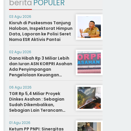
berita
POPULER
03 Agu 2026
Kisruh di Puskesmas Tanjung
Haloban, Inspektorat Himpun
Data, Laporan ke Polisi Seret
Nama ESR Aktivis Pantai
02 Agu 2026
Dana Hibah Rp 3 Miliar Lebih
dan Iuran ASN KORPRI Asahan
Ada Penyimpangan
Pengelolaan Keuangan
Dipertanyakan, Aparat
Diminta Segera Usut
06 Agu 2026
TGR Rp 5,4 Miliar Proyek
Dinkes Asahan : Sebagian
Sudah Dikembalikan,
Sebagian Lain Terancam
Sanksi Hukuman Berat
01 Agu 2026
Ketum PP PNPI: Sinergitas