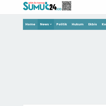
Home
News
Politik
Hukum
Ekbis
Ko