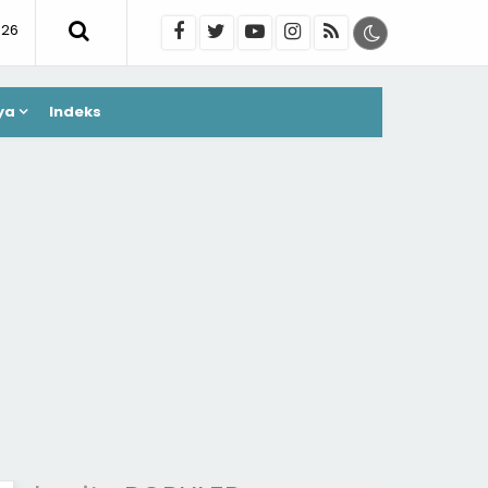
026
ya
Indeks