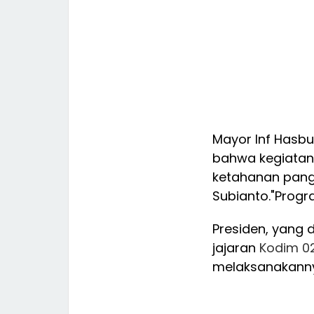
Mayor Inf Hasb
bahwa kegiatan 
ketahanan panga
Subianto.
"Progr
Presiden, yang 
jajaran
Kodim
0
melaksanakannya