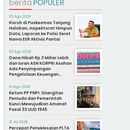
berita
POPULER
03 Agu 2026
Kisruh di Puskesmas Tanjung
Haloban, Inspektorat Himpun
Data, Laporan ke Polisi Seret
Nama ESR Aktivis Pantai
02 Agu 2026
Dana Hibah Rp 3 Miliar Lebih
dan Iuran ASN KORPRI Asahan
Ada Penyimpangan
Pengelolaan Keuangan
Dipertanyakan, Aparat
Diminta Segera Usut
01 Agu 2026
Ketum PP PNPI: Sinergitas
Pemuda dan Pemerintah
Kunci Mewujudkan Amanat
Pasal 33 UUD 1945
31 Jul 2026
Percepat Penyelesaian PLTA