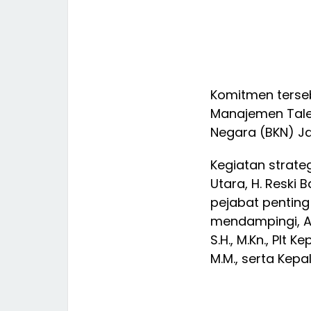
Komitmen terseb
Manajemen Tale
Negara (BKN) Ja
Kegiatan strate
Utara, H. Reski 
pejabat penting
mendampingi, As
S.H., M.Kn., Plt
M.M., serta Kepal