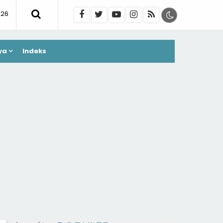
026
ya
Indeks