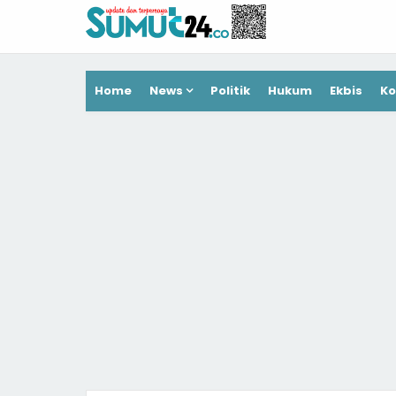
Home
News
Politik
Hukum
Ekbis
Ko