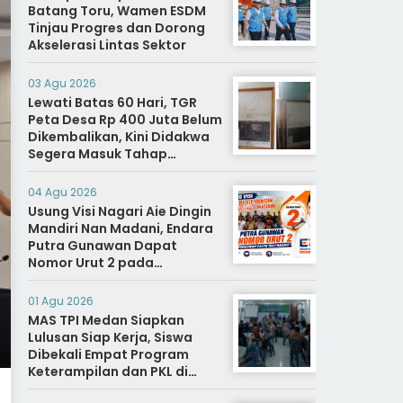
Batang Toru, Wamen ESDM
Tinjau Progres dan Dorong
Akselerasi Lintas Sektor
03 Agu 2026
Lewati Batas 60 Hari, TGR
Peta Desa Rp 400 Juta Belum
Dikembalikan, Kini Didakwa
Segera Masuk Tahap
Penyidikan
04 Agu 2026
Usung Visi Nagari Aie Dingin
Mandiri Nan Madani, Endara
Putra Gunawan Dapat
Nomor Urut 2 pada
Penetapan Calon Wali
Nagari.
01 Agu 2026
MAS TPI Medan Siapkan
Lulusan Siap Kerja, Siswa
Dibekali Empat Program
Keterampilan dan PKL di
Dunia Industri