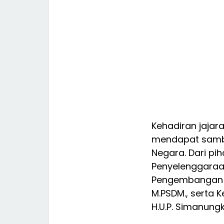
Kehadiran jaja
mendapat sambu
Negara. Dari pi
Penyelenggaraan
Pengembangan Ta
M.PSDM., serta 
H.U.P. Simanungkal