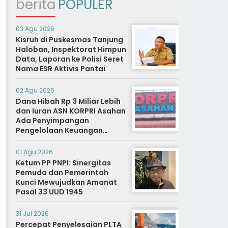
berita
POPULER
03 Agu 2026
Kisruh di Puskesmas Tanjung
Haloban, Inspektorat Himpun
Data, Laporan ke Polisi Seret
Nama ESR Aktivis Pantai
02 Agu 2026
Dana Hibah Rp 3 Miliar Lebih
dan Iuran ASN KORPRI Asahan
Ada Penyimpangan
Pengelolaan Keuangan
Dipertanyakan, Aparat
Diminta Segera Usut
01 Agu 2026
Ketum PP PNPI: Sinergitas
Pemuda dan Pemerintah
Kunci Mewujudkan Amanat
Pasal 33 UUD 1945
31 Jul 2026
Percepat Penyelesaian PLTA