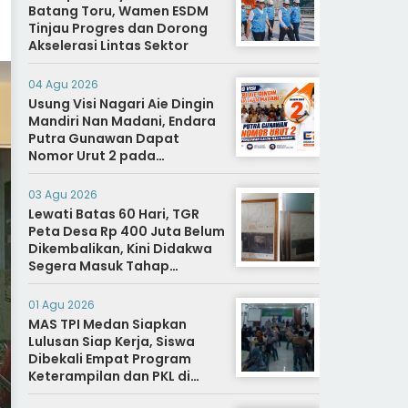
Batang Toru, Wamen ESDM
Tinjau Progres dan Dorong
Akselerasi Lintas Sektor
04 Agu 2026
Usung Visi Nagari Aie Dingin
Mandiri Nan Madani, Endara
Putra Gunawan Dapat
Nomor Urut 2 pada
Penetapan Calon Wali
Nagari.
03 Agu 2026
Lewati Batas 60 Hari, TGR
Peta Desa Rp 400 Juta Belum
Dikembalikan, Kini Didakwa
Segera Masuk Tahap
Penyidikan
01 Agu 2026
MAS TPI Medan Siapkan
Lulusan Siap Kerja, Siswa
Dibekali Empat Program
Keterampilan dan PKL di
Dunia Industri