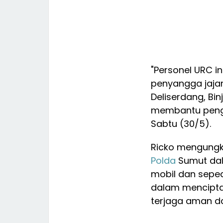
"Personel URC in
penyangga jaja
Deliserdang, Bi
membantu pengu
Sabtu (30/5).
Ricko mengungk
Polda
Sumut dal
mobil dan seped
dalam mencipta
terjaga aman da