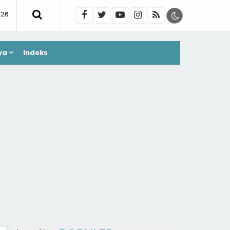
026
ya
Indeks