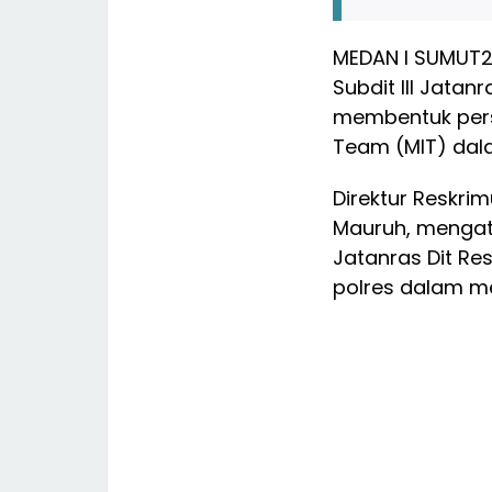
MEDAN I SUMUT
Subdit III Jatan
membentuk perso
Team (MIT) dala
Direktur Reskr
Mauruh, mengata
Jatanras Dit R
polres dalam m