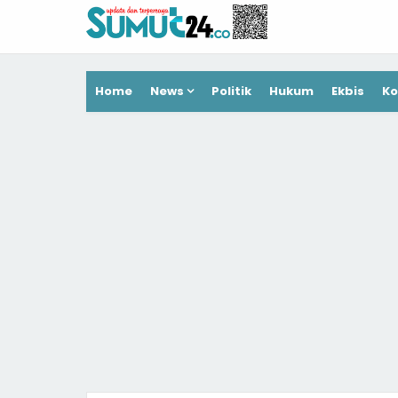
Home
News
Politik
Hukum
Ekbis
Ko