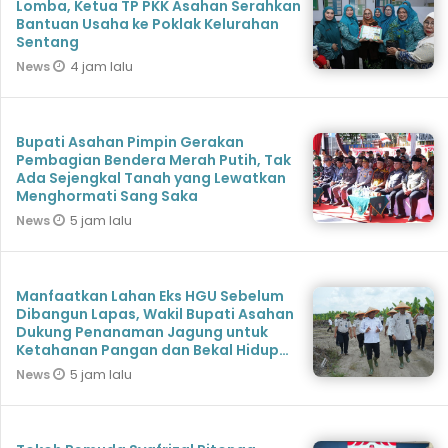
Lomba, Ketua TP PKK Asahan Serahkan
Bantuan Usaha ke Poklak Kelurahan
Sentang
4 jam lalu
News
Bupati Asahan Pimpin Gerakan
Pembagian Bendera Merah Putih, Tak
Ada Sejengkal Tanah yang Lewatkan
Menghormati Sang Saka
5 jam lalu
News
Manfaatkan Lahan Eks HGU Sebelum
Dibangun Lapas, Wakil Bupati Asahan
Dukung Penanaman Jagung untuk
Ketahanan Pangan dan Bekal Hidup
Warga Binaan
5 jam lalu
News