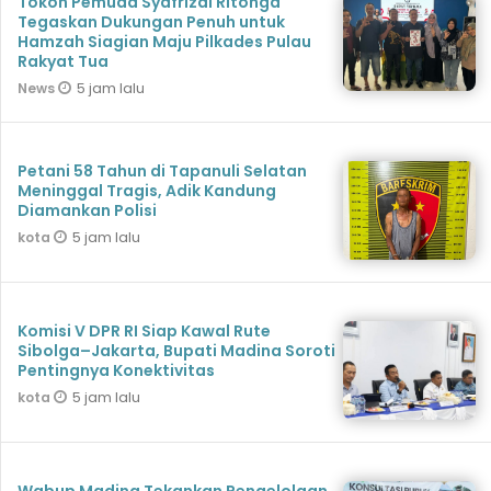
Tokoh Pemuda Syafrizal Ritonga
Tegaskan Dukungan Penuh untuk
Hamzah Siagian Maju Pilkades Pulau
Rakyat Tua
5 jam lalu
News
Petani 58 Tahun di Tapanuli Selatan
Meninggal Tragis, Adik Kandung
Diamankan Polisi
5 jam lalu
kota
Komisi V DPR RI Siap Kawal Rute
Sibolga–Jakarta, Bupati Madina Soroti
Pentingnya Konektivitas
5 jam lalu
kota
Wabup Madina Tekankan Pengelolaan