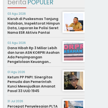
berita
POPULER
03 Agu 2026
Kisruh di Puskesmas Tanjung
Haloban, Inspektorat Himpun
Data, Laporan ke Polisi Seret
Nama ESR Aktivis Pantai
02 Agu 2026
Dana Hibah Rp 3 Miliar Lebih
dan Iuran ASN KORPRI Asahan
Ada Penyimpangan
Pengelolaan Keuangan
Dipertanyakan, Aparat
Diminta Segera Usut
01 Agu 2026
Ketum PP PNPI: Sinergitas
Pemuda dan Pemerintah
Kunci Mewujudkan Amanat
Pasal 33 UUD 1945
31 Jul 2026
Percepat Penyelesaian PLTA