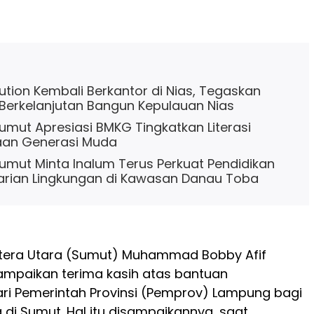
tion Kembali Berkantor di Nias, Tegaskan
erkelanjutan Bangun Kepulauan Nias
mut Apresiasi BMKG Tingkatkan Literasi
an Generasi Muda
mut Minta Inalum Terus Perkuat Pendidikan
arian Lingkungan di Kawasan Danau Toba
era Utara (Sumut) Muhammad Bobby Afif
ampaikan terima kasih atas bantuan
ri Pemerintah Provinsi (Pemprov) Lampung bagi
di Sumut. Hal itu disampaikannya, saat