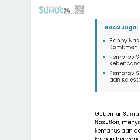
Baca Juga:
Bobby Nasu
Komitmen B
Pemprov Su
Kebencana
Pemprov Su
dan Kelest
Gubernur Sumat
Nasution, meny
kemanusiaan da
korban bencana 