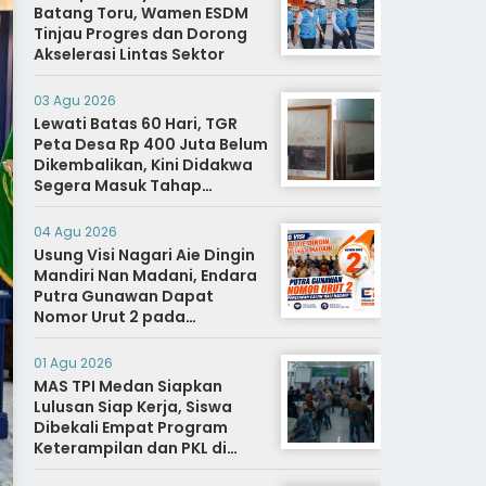
Batang Toru, Wamen ESDM
Tinjau Progres dan Dorong
Akselerasi Lintas Sektor
03 Agu 2026
Lewati Batas 60 Hari, TGR
Peta Desa Rp 400 Juta Belum
Dikembalikan, Kini Didakwa
Segera Masuk Tahap
Penyidikan
04 Agu 2026
Usung Visi Nagari Aie Dingin
Mandiri Nan Madani, Endara
Putra Gunawan Dapat
Nomor Urut 2 pada
Penetapan Calon Wali
Nagari.
01 Agu 2026
MAS TPI Medan Siapkan
Lulusan Siap Kerja, Siswa
Dibekali Empat Program
Keterampilan dan PKL di
Dunia Industri