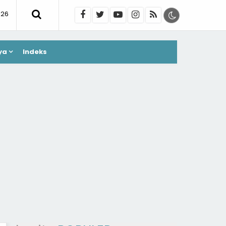
026
ya
Indeks