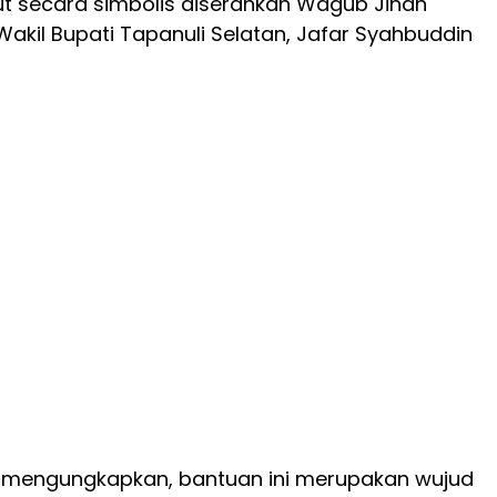
t secara simbolis diserahkan Wagub Jihan
Wakil Bupati Tapanuli Selatan, Jafar Syahbuddin
 mengungkapkan, bantuan ini merupakan wujud