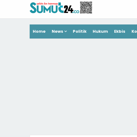
Home
News
Politik
Hukum
Ekbis
Ko