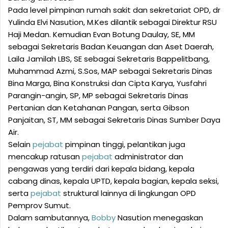
Pada level pimpinan rumah sakit dan sekretariat OPD, dr
Yulinda Elvi Nasution, M.Kes dilantik sebagai Direktur RSU
Haji Medan. Kemudian Evan Botung Daulay, SE, MM
sebagai Sekretaris Badan Keuangan dan Aset Daerah,
Laila Jamilah LBS, SE sebagai Sekretaris Bappelitbang,
Muhammad Azmi, S.Sos, MAP sebagai Sekretaris Dinas
Bina Marga, Bina Konstruksi dan Cipta Karya, Yusfahri
Parangin-angin, SP, MP sebagai Sekretaris Dinas
Pertanian dan Ketahanan Pangan, serta Gibson
Panjaitan, ST, MM sebagai Sekretaris Dinas Sumber Daya
Air.
Selain
pejabat
pimpinan tinggi, pelantikan juga
mencakup ratusan
pejabat
administrator dan
pengawas yang terdiri dari kepala bidang, kepala
cabang dinas, kepala UPTD, kepala bagian, kepala seksi,
serta
pejabat
struktural lainnya di lingkungan OPD
Pemprov Sumut.
Dalam sambutannya,
Bobby
Nasution menegaskan