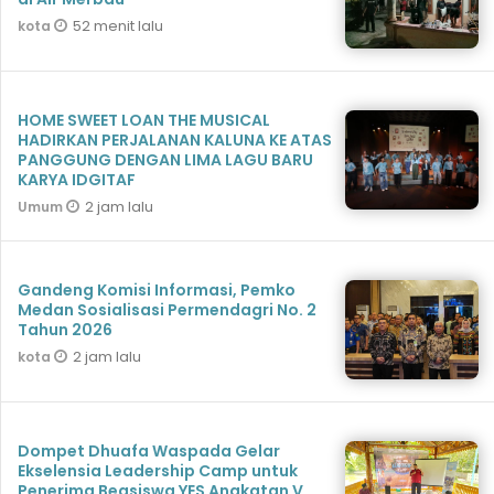
52 menit lalu
kota
HOME SWEET LOAN THE MUSICAL
HADIRKAN PERJALANAN KALUNA KE ATAS
PANGGUNG DENGAN LIMA LAGU BARU
KARYA IDGITAF
2 jam lalu
Umum
Gandeng Komisi Informasi, Pemko
Medan Sosialisasi Permendagri No. 2
Tahun 2026
2 jam lalu
kota
Dompet Dhuafa Waspada Gelar
Ekselensia Leadership Camp untuk
Penerima Beasiswa YES Angkatan V