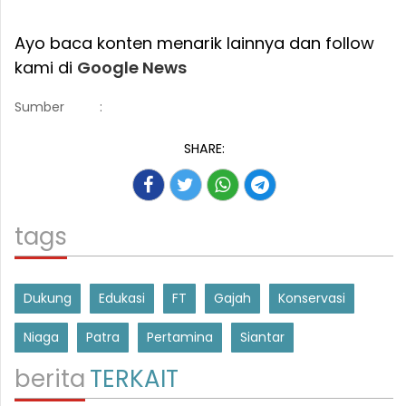
Ayo baca konten menarik lainnya dan follow
kami di
Google News
Sumber
:
SHARE:
tags
Dukung
Edukasi
FT
Gajah
Konservasi
Niaga
Patra
Pertamina
Siantar
berita
TERKAIT