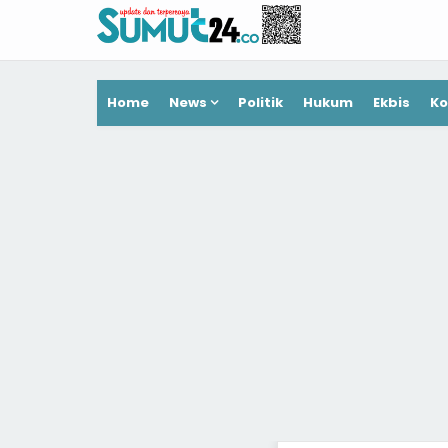
Home
News
Politik
Hukum
Ekbis
Ko