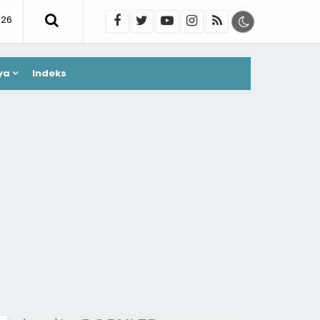
026
ya
Indeks