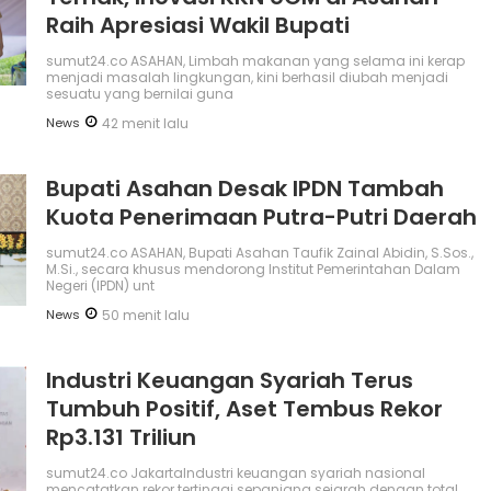
Raih Apresiasi Wakil Bupati
sumut24.co ASAHAN, Limbah makanan yang selama ini kerap
menjadi masalah lingkungan, kini berhasil diubah menjadi
sesuatu yang bernilai guna
News
42 menit lalu
Bupati Asahan Desak IPDN Tambah
Kuota Penerimaan Putra-Putri Daerah
sumut24.co ASAHAN, Bupati Asahan Taufik Zainal Abidin, S.Sos.,
M.Si., secara khusus mendorong Institut Pemerintahan Dalam
Negeri (IPDN) unt
News
50 menit lalu
Industri Keuangan Syariah Terus
Tumbuh Positif, Aset Tembus Rekor
Rp3.131 Triliun
sumut24.co JakartaIndustri keuangan syariah nasional
mencatatkan rekor tertinggi sepanjang sejarah dengan total