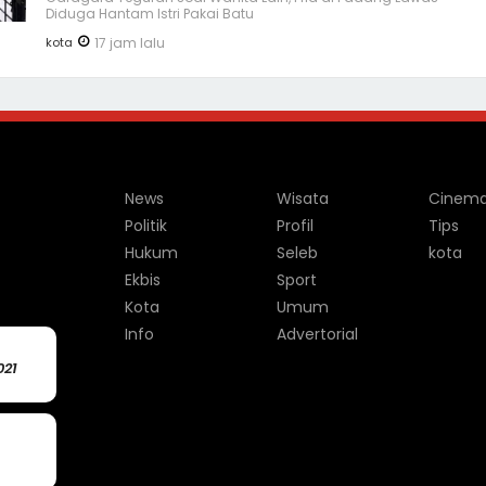
Diduga Hantam Istri Pakai Batu
kota
17 jam lalu
News
Wisata
Cinem
Politik
Profil
Tips
Hukum
Seleb
kota
Ekbis
Sport
Kota
Umum
Info
Advertorial
021