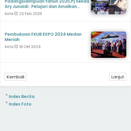
Padangsidimpuan tahun 2025,Pj Sekda
Ary Junaidi : Pelajari dan Amalkan
Ajaran Al-Qur'an
22 Feb 2025
kota
Pembukaan FKUB EXPO 2024 Medan
Meriah
18 Okt 2024
kota
Kembali
Lanjut
+
Index Berita
+
Index Foto